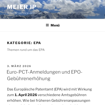
Zum
MEIER IP
Inhalt
Your IP service provider.
springen
Menü
KATEGORIE:
EPA
Themen rund um das EPA
VERÖFFENTLICHT
3. MÄRZ 2026
AM
Euro-PCT-Anmeldungen und EPO-
Gebührenerhöhung
Das Europäische Patentamt (EPA) wird mit Wirkung
zum
1. April 2026
verschiedene Amtsgebühren
erhöhen. Wie bei früheren Gebührenanpassungen