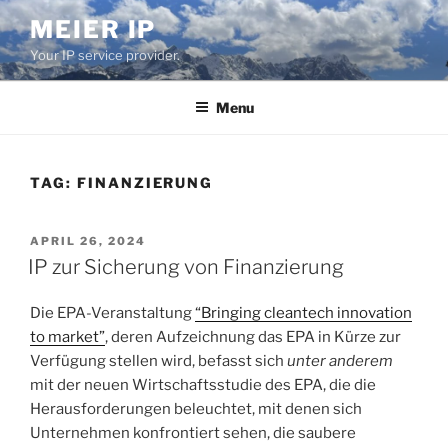
Skip
MEIER IP
to
Your IP service provider.
content
Menu
TAG:
FINANZIERUNG
POSTED
APRIL 26, 2024
ON
IP zur Sicherung von Finanzierung
Die EPA-Veranstaltung
“Bringing cleantech innovation
to market”
, deren Aufzeichnung das EPA in Kürze zur
Verfügung stellen wird, befasst sich
unter anderem
mit der neuen Wirtschaftsstudie des EPA, die die
Herausforderungen beleuchtet, mit denen sich
Unternehmen konfrontiert sehen, die saubere