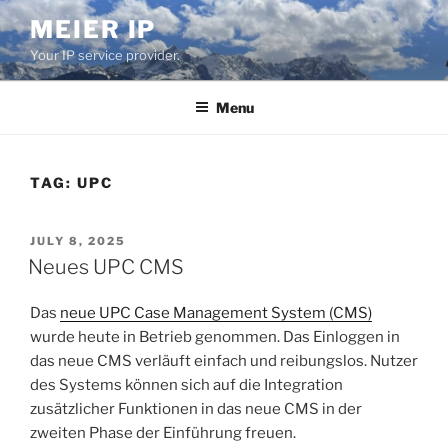
Skip
MEIER IP
to
Your IP service provider.
content
Menu
TAG:
UPC
POSTED
JULY 8, 2025
ON
Neues UPC CMS
Das
neue UPC Case Management System (CMS)
wurde heute in Betrieb genommen. Das Einloggen in
das neue CMS verläuft einfach und reibungslos. Nutzer
des Systems können sich auf die Integration
zusätzlicher Funktionen in das neue CMS in der
zweiten Phase der Einführung freuen.