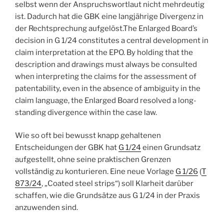
selbst wenn der Anspruchswortlaut nicht mehrdeutig
ist. Dadurch hat die GBK eine langjährige Divergenz in
der Rechtsprechung aufgelöst.The Enlarged Board’s
decision in G 1/24 constitutes a central development in
claim interpretation at the EPO. By holding that the
description and drawings must always be consulted
when interpreting the claims for the assessment of
patentability, even in the absence of ambiguity in the
claim language, the Enlarged Board resolved a long-
standing divergence within the case law.
Wie so oft bei bewusst knapp gehaltenen
Entscheidungen der GBK hat
G 1/24
einen Grundsatz
aufgestellt, ohne seine praktischen Grenzen
vollständig zu konturieren. Eine neue Vorlage
G 1/26
(
T
873/24
, „Coated steel strips“) soll Klarheit darüber
schaffen, wie die Grundsätze aus G 1/24 in der Praxis
anzuwenden sind.