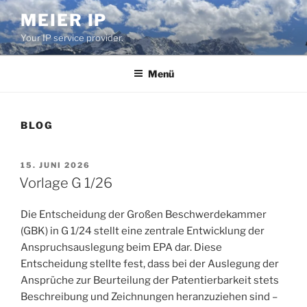
Zum
MEIER IP
Inhalt
Your IP service provider.
springen
Menü
BLOG
VERÖFFENTLICHT
15. JUNI 2026
AM
Vorlage G 1/26
Die Entscheidung der Großen Beschwerdekammer
(GBK) in G 1/24 stellt eine zentrale Entwicklung der
Anspruchsauslegung beim EPA dar. Diese
Entscheidung stellte fest, dass bei der Auslegung der
Ansprüche zur Beurteilung der Patentierbarkeit stets
Beschreibung und Zeichnungen heranzuziehen sind –