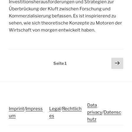
Investitionsherausforderungen und Strategien zur
Überbrückung der Kluft zwischen Forschung und
Kommerzialisierung befassen. Es ist inspirierend zu
sehen, wie sich theoretische Konzepte zu Motoren der
Wirtschaft von morgen entwickelt haben.
Seitennummerierung
Näch
Seite
1
Seit
der
Beiträge
Data
Imprint
/
Impress
Legal
/
Rechtlich
privacy
/
Datensc
um
es
hutz