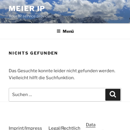
Zum
MEIER IP
Inhalt
Your IP service provider.
springen
Menü
NICHTS GEFUNDEN
Das Gesuchte konnte leider nicht gefunden werden.
Vielleicht hilft die Suchfunktion.
Suchen
Suche
nach:
Data
Imprint
/
Impress
Legal
/
Rechtlich