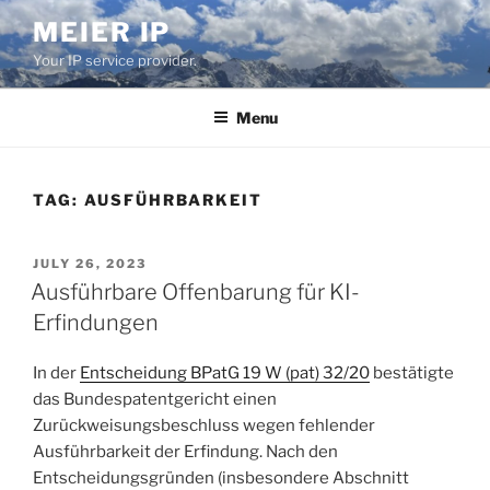
Skip
MEIER IP
to
Your IP service provider.
content
Menu
TAG:
AUSFÜHRBARKEIT
POSTED
JULY 26, 2023
ON
Ausführbare Offenbarung für KI-
Erfindungen
In der
Entscheidung BPatG 19 W (pat) 32/20
bestätigte
das Bundespatentgericht einen
Zurückweisungsbeschluss wegen fehlender
Ausführbarkeit der Erfindung. Nach den
Entscheidungsgründen (insbesondere Abschnitt