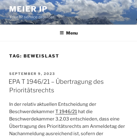
Skip
MEIER IP
to
Your IP service provider.
content
Menu
TAG:
BEWEISLAST
POSTED
SEPTEMBER 9, 2023
ON
EPA T 1946/21 – Übertragung des
Prioritätsrechts
In der relativ aktuellen Entscheidung der
Beschwerdekammer
T 1946/21
hat die
Beschwerdekammer 3.2.03 entschieden, dass eine
Übertragung des Prioritätsrechts am Anmeldetag der
Nachanmeldung ausreichend ist, sofern der