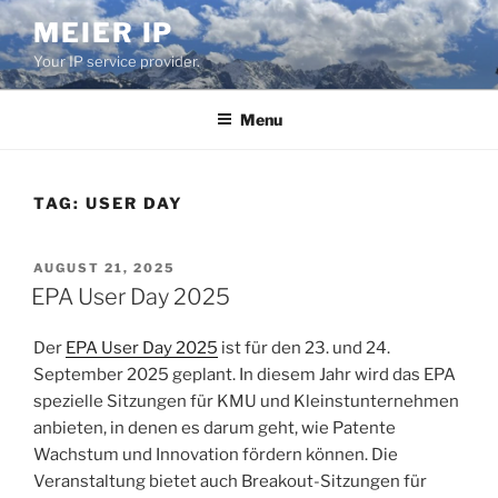
Skip
MEIER IP
to
Your IP service provider.
content
Menu
TAG:
USER DAY
POSTED
AUGUST 21, 2025
ON
EPA User Day 2025
Der
EPA User Day 2025
ist für den 23. und 24.
September 2025 geplant. In diesem Jahr wird das EPA
spezielle Sitzungen für KMU und Kleinstunternehmen
anbieten, in denen es darum geht, wie Patente
Wachstum und Innovation fördern können. Die
Veranstaltung bietet auch Breakout-Sitzungen für