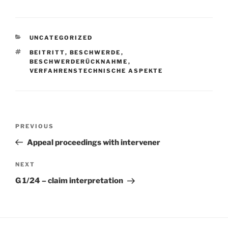
CATEGORIES
UNCATEGORIZED
TAGS
BEITRITT
,
BESCHWERDE
,
BESCHWERDERÜCKNAHME
,
VERFAHRENSTECHNISCHE ASPEKTE
Post
Previous
PREVIOUS
navigation
Post
Appeal proceedings with intervener
Next
NEXT
Post
G 1/24 – claim interpretation