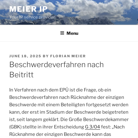
Skip
MEIER IP
to
Your IP service provider.
content
Menu
POSTED
JUNE 18, 2025
BY
FLORIAN MEIER
ON
Beschwerdeverfahren nach
Beitritt
In Verfahren nach dem EPÜ ist die Frage, ob ein
Beschwerdeverfahren nach Rücknahme der einzigen
Beschwerde mit einem Beteiligten fortgesetzt werden
kann, der erst im Stadium der Beschwerde beigetreten
ist, seit langem geklärt. Die Große Beschwerdekammer
(GBK) stellte in ihrer Entscheidung
G 3/04
fest: „Nach
Rücknahme der einzigen Beschwerde kann das