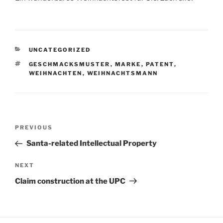
CATEGORIES
UNCATEGORIZED
TAGS
GESCHMACKSMUSTER
,
MARKE
,
PATENT
,
WEIHNACHTEN
,
WEIHNACHTSMANN
Post
Previous
PREVIOUS
navigation
Post
Santa-related Intellectual Property
Next
NEXT
Post
Claim construction at the UPC