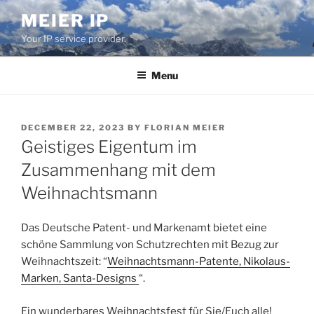
Skip
MEIER IP
to
Your IP service provider.
content
Menu
POSTED
DECEMBER 22, 2023
BY
FLORIAN MEIER
ON
Geistiges Eigentum im
Zusammenhang mit dem
Weihnachtsmann
Das Deutsche Patent- und Markenamt bietet eine
schöne Sammlung von Schutzrechten mit Bezug zur
Weihnachtszeit: “
Weihnachtsmann-Patente, Nikolaus-
Marken, Santa-Designs
“.
Ein wunderbares Weihnachtsfest für Sie/Euch alle!