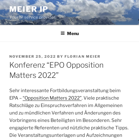
Skip
MEIER IP
to
Your IP service provider.
content
Menu
POSTED
NOVEMBER 25, 2022
BY
FLORIAN MEIER
ON
Konferenz “EPO Opposition
Matters 2022”
Sehr interessante Fortbildungsveranstaltung beim
EPA –
“Opposition Matters 2022”
. Viele praktische
Ratschläge zu Einspruchsverfahren im Allgemeinen
und zu mündlichen Verfahren und Änderungen des
Vorbringens eines Beteiligten im Besonderen. Sehr
engagierte Referenten und nützliche praktische Tipps.
Die Veranstaltungsunterlagen und Aufzeichnungen