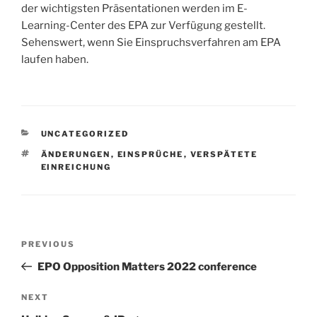
der wichtigsten Präsentationen werden im E-
Learning-Center des EPA zur Verfügung gestellt.
Sehenswert, wenn Sie Einspruchsverfahren am EPA
laufen haben.
CATEGORIES
UNCATEGORIZED
TAGS
ÄNDERUNGEN
,
EINSPRÜCHE
,
VERSPÄTETE
EINREICHUNG
Post
Previous
PREVIOUS
navigation
Post
EPO Opposition Matters 2022 conference
Next
NEXT
Post