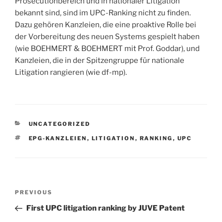
Prosecutionbereich und in nationaler Litigation
bekannt sind, sind im UPC-Ranking nicht zu finden.
Dazu gehören Kanzleien, die eine proaktive Rolle bei
der Vorbereitung des neuen Systems gespielt haben
(wie BOEHMERT & BOEHMERT mit Prof. Goddar), und
Kanzleien, die in der Spitzengruppe für nationale
Litigation rangieren (wie df-mp).
CATEGORIES
UNCATEGORIZED
TAGS
EPG-KANZLEIEN
,
LITIGATION
,
RANKING
,
UPC
Post
Previous
PREVIOUS
navigation
Post
First UPC litigation ranking by JUVE Patent