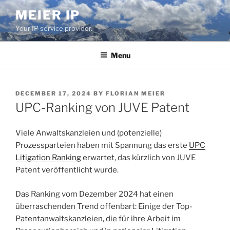
Skip
MEIER IP
to
Your IP service provider.
content
Menu
POSTED
DECEMBER 17, 2024
BY
FLORIAN MEIER
ON
UPC-Ranking von JUVE Patent
Viele Anwaltskanzleien und (potenzielle)
Prozessparteien haben mit Spannung das erste
UPC
Litigation Ranking
erwartet, das kürzlich von JUVE
Patent veröffentlicht wurde.
Das Ranking vom Dezember 2024 hat einen
überraschenden Trend offenbart: Einige der Top-
Patentanwaltskanzleien, die für ihre Arbeit im