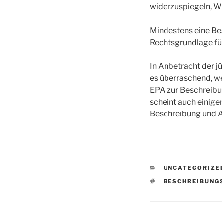
widerzuspiegeln, W
Mindestens eine Be
Rechtsgrundlage für
In Anbetracht der
es überraschend, w
EPA zur Beschreibu
scheint auch einige
Beschreibung und An
CATEGORIES
UNCATEGORIZE
TAGS
BESCHREIBUNG