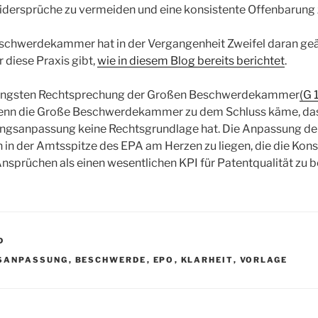
idersprüche zu vermeiden und eine konsistente Offenbarung 
schwerdekammer hat in der Vergangenheit Zweifel daran geäu
 diese Praxis gibt,
wie in diesem Blog bereits berichtet
.
 jüngsten Rechtsprechung der Großen Beschwerdekammer
(G 
enn die Große Beschwerdekammer zu dem Schluss käme, dass
ngsanpassung keine Rechtsgrundlage hat. Die Anpassung de
n in der Amtsspitze des EPA am Herzen zu liegen, die die Kon
sprüchen als einen wesentlichen KPI für Patentqualität zu b
D
SANPASSUNG
,
BESCHWERDE
,
EPO
,
KLARHEIT
,
VORLAGE