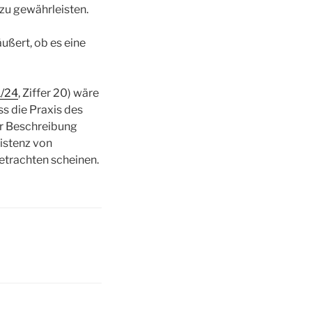
zu gewährleisten.
ßert, ob es eine
1/24
, Ziffer 20) wäre
 die Praxis des
r Beschreibung
sistenz von
etrachten scheinen.