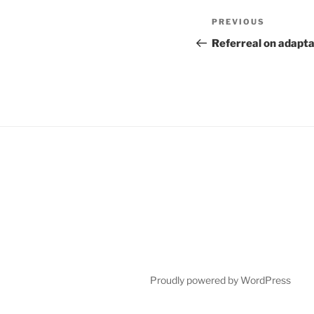
Post
Previous
PREVIOUS
navigation
Post
Referreal on adapta
Proudly powered by WordPress