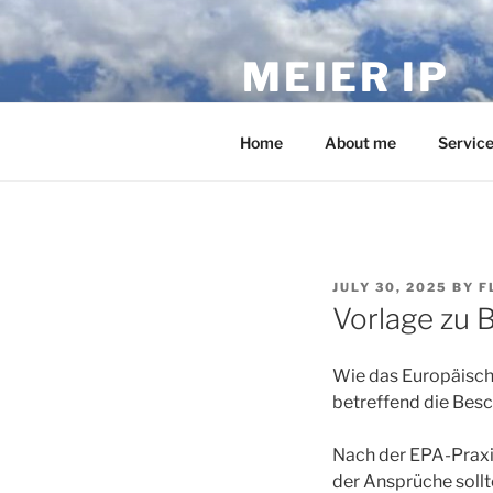
Skip
to
MEIER IP
content
Your IP service provider.
Home
About me
Servic
POSTED
JULY 30, 2025
BY
F
ON
Vorlage zu
Wie das Europäisch
betreffend die Bes
Nach der EPA-Praxi
der Ansprüche soll