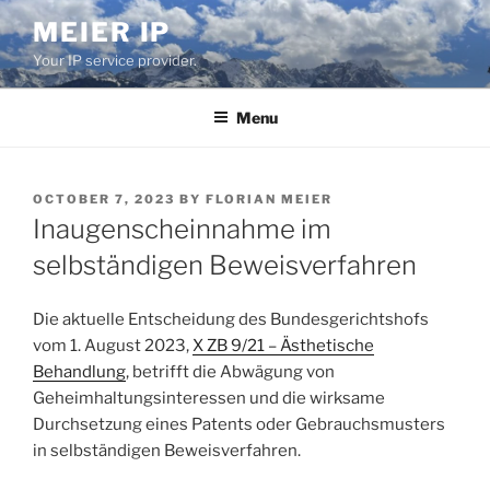
Skip
MEIER IP
to
Your IP service provider.
content
Menu
POSTED
OCTOBER 7, 2023
BY
FLORIAN MEIER
ON
Inaugenscheinnahme im
selbständigen Beweisverfahren
Die aktuelle Entscheidung des Bundesgerichtshofs
vom 1. August 2023,
X ZB 9/21 – Ästhetische
Behandlung
, betrifft die Abwägung von
Geheimhaltungsinteressen und die wirksame
Durchsetzung eines Patents oder Gebrauchsmusters
in selbständigen Beweisverfahren.