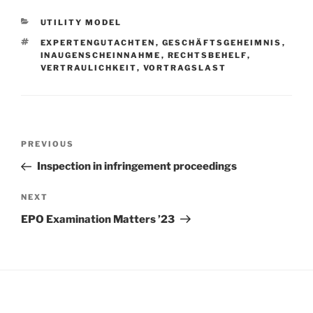
CATEGORIES
UTILITY MODEL
TAGS
EXPERTENGUTACHTEN
,
GESCHÄFTSGEHEIMNIS
,
INAUGENSCHEINNAHME
,
RECHTSBEHELF
,
VERTRAULICHKEIT
,
VORTRAGSLAST
Post
Previous
PREVIOUS
navigation
Post
Inspection in infringement proceedings
Next
NEXT
Post
EPO Examination Matters ’23