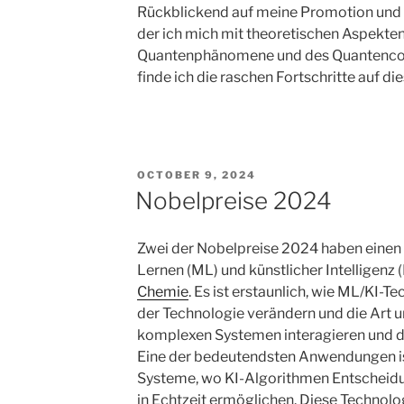
Rückblickend auf meine Promotion und 
der ich mich mit theoretischen Aspekt
Quantenphänomene und des Quantencom
finde ich die raschen Fortschritte auf d
POSTED
OCTOBER 9, 2024
ON
Nobelpreise 2024
Zwei der Nobelpreise 2024 haben einen
Lernen (ML) und künstlicher Intelligenz (
Chemie
. Es ist erstaunlich, wie ML/KI-
der Technologie verändern und die Art u
komplexen Systemen interagieren und di
Eine der bedeutendsten Anwendungen is
Systeme, wo KI-Algorithmen Entscheid
in Echtzeit ermöglichen. Diese Technol