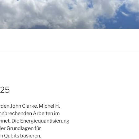
025
den John Clarke, Michel H.
bahnbrechenden Arbeiten im
net. Die Energiequantisierung
 der Grundlagen für
n Qubits basieren.