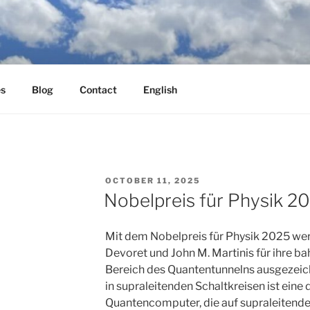
es
Blog
Contact
English
POSTED
OCTOBER 11, 2025
ON
Nobelpreis für Physik 2
Mit dem Nobelpreis für Physik 2025 wer
Devoret und John M. Martinis für ihre 
Bereich des Quantentunnelns ausgezeich
in supraleitenden Schaltkreisen ist eine
Quantencomputer, die auf supraleitende