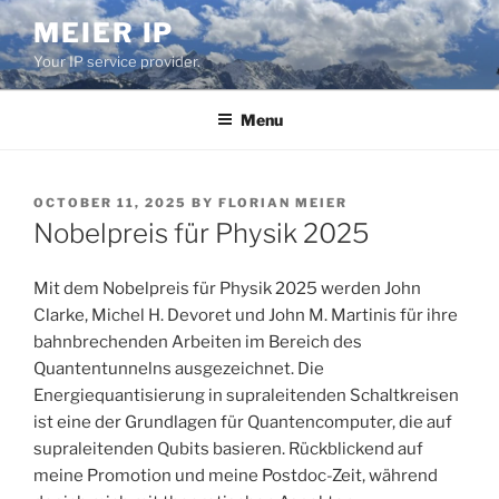
Skip
MEIER IP
to
Your IP service provider.
content
Menu
POSTED
OCTOBER 11, 2025
BY
FLORIAN MEIER
ON
Nobelpreis für Physik 2025
Mit dem Nobelpreis für Physik 2025 werden John
Clarke, Michel H. Devoret und John M. Martinis für ihre
bahnbrechenden Arbeiten im Bereich des
Quantentunnelns ausgezeichnet. Die
Energiequantisierung in supraleitenden Schaltkreisen
ist eine der Grundlagen für Quantencomputer, die auf
supraleitenden Qubits basieren. Rückblickend auf
meine Promotion und meine Postdoc-Zeit, während