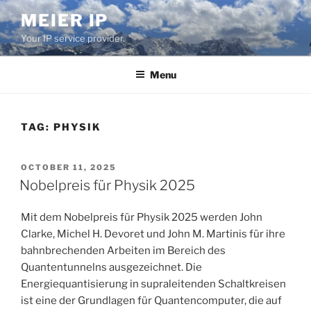
Skip
MEIER IP
to
Your IP service provider.
content
Menu
TAG:
PHYSIK
POSTED
OCTOBER 11, 2025
ON
Nobelpreis für Physik 2025
Mit dem Nobelpreis für Physik 2025 werden John
Clarke, Michel H. Devoret und John M. Martinis für ihre
bahnbrechenden Arbeiten im Bereich des
Quantentunnelns ausgezeichnet. Die
Energiequantisierung in supraleitenden Schaltkreisen
ist eine der Grundlagen für Quantencomputer, die auf