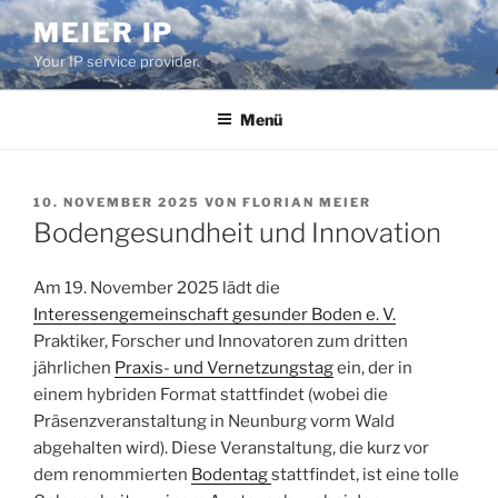
Zum
MEIER IP
Inhalt
Your IP service provider.
springen
Menü
VERÖFFENTLICHT
10. NOVEMBER 2025
VON
FLORIAN MEIER
AM
Bodengesundheit und Innovation
Am 19. November 2025 lädt die
Interessengemeinschaft gesunder Boden e. V.
Praktiker, Forscher und Innovatoren zum dritten
jährlichen
Praxis- und Vernetzungstag
ein, der in
einem hybriden Format stattfindet (wobei die
Präsenzveranstaltung in Neunburg vorm Wald
abgehalten wird). Diese Veranstaltung, die kurz vor
dem renommierten
Bodentag
stattfindet, ist eine tolle