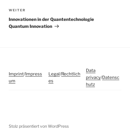
Beitragsnavigation
Nächster
WEITER
Beitrag
Innovationen in der Quantentechnologie
Quantum Innovation
Data
Imprint
/
Impress
Legal
/
Rechtlich
privacy
/
Datensc
um
es
hutz
Stolz präsentiert von WordPress