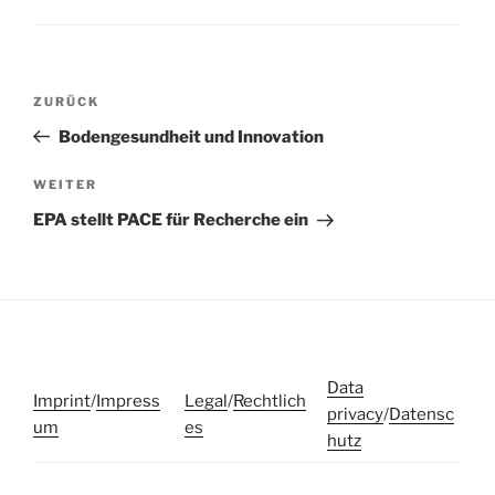
Beitragsnavigation
Vorheriger
ZURÜCK
Beitrag
Bodengesundheit und Innovation
Nächster
WEITER
Beitrag
EPA stellt PACE für Recherche ein
Data
Imprint
/
Impress
Legal
/
Rechtlich
privacy
/
Datensc
um
es
hutz