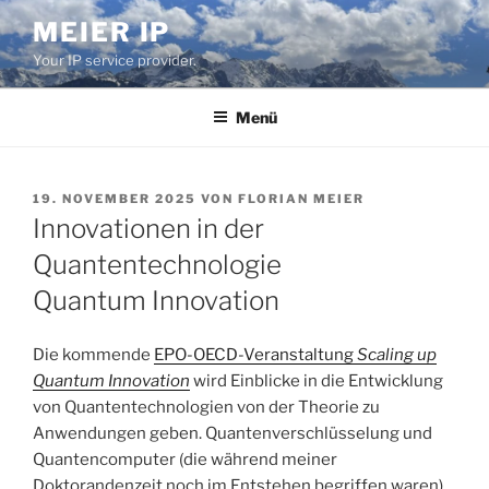
Zum
MEIER IP
Inhalt
Your IP service provider.
springen
Menü
VERÖFFENTLICHT
19. NOVEMBER 2025
VON
FLORIAN MEIER
AM
Innovationen in der
Quantentechnologie
Quantum Innovation
Die kommende
EPO-OECD-Veranstaltung
Scaling up
Quantum Innovation
wird Einblicke in die Entwicklung
von Quantentechnologien von der Theorie zu
Anwendungen geben. Quantenverschlüsselung und
Quantencomputer (die während meiner
Doktorandenzeit noch im Entstehen begriffen waren)